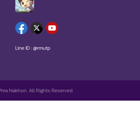
Line ID : @rmutp
Phra Nakhon.
All Rights Reserved.