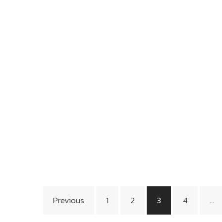
Posts
Previous
1
2
3
4
…
pagination