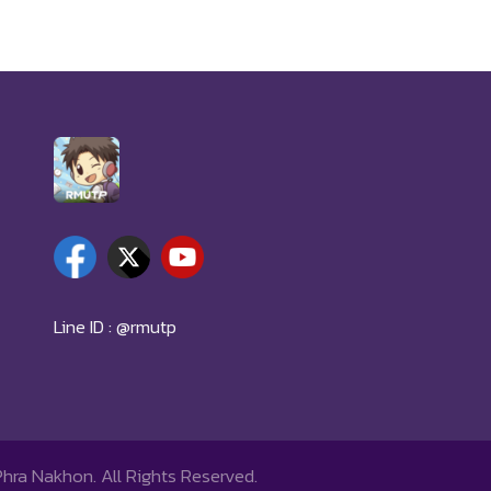
Line ID : @rmutp
Phra Nakhon.
All Rights Reserved.