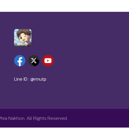
Line ID : @rmutp
Phra Nakhon.
All Rights Reserved.