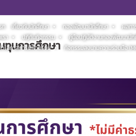
แรก
เกี่ยวกับนักศึกษา
กองพัฒนานักศึกษา
ผลการ
อเรา
ปฏิทินกิจกรรม
คู่มือปฏิบัติงานกองพัฒนานัก
านทุนการศึกษา
ิดโอกาสการมีส่วนร่วม
กิจกรรมลงนามความร่วมมือ (